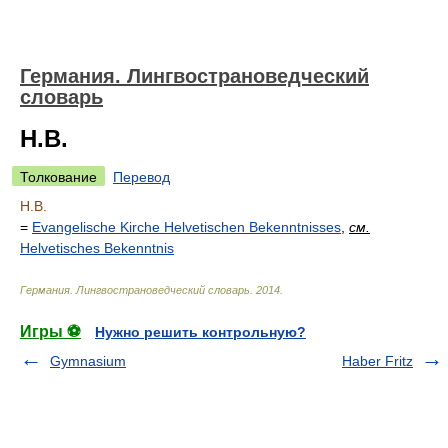
Германия. Лингвострановедческий
словарь
H.B.
Толкование
Перевод
H.B.
=
Evangelische Kirche Helvetischen Bekenntnisses
,
см.
Helvetisches Bekenntnis
Германия. Лингвострановедческий словарь
.
2014
.
Игры ⚽
Нужно решить контрольную?
Gymnasium
Haber Fritz